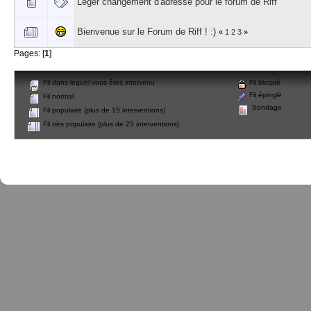
Léger changement d'adresse pour le forum de Riff
Bienvenue sur le Forum de Riff ! :)
«
1
2
3
»
Pages: [
1
]
Fil dans lequel vous êtes intervenu
Fil bloqué
Fil épinglé
Fil normal
Sondage
Fil populaire (plus de 15 interventions)
Fil très populaire (plus de 25 interventions)