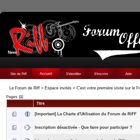
News:
Accueil
Site de Riff
S'identifier
S'inscrire
Aide
Le Forum de Riff
>
Espace invités
>
C'est votre première visite sur le F
Pages: [
1
]
Titre
[Important] La Charte d'Utilisation du Forum de RiFF
Inscription désactivée - Que faire pour participer ?