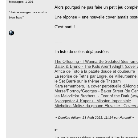
Messages: 1 391
Alors pourquoi ne pas faire un petit jeu compl
''J'aime manger des sushis
Une réponse = une nouvelle cover jamais post
bien frais'.'
C'est parti !
------
La liste de celles déjà postées :
The Offspring - I Wanna Be Sedated (des ram
Balak & Bruno - The Kids Aren't Alright (cover
Africa de Toto à la patate douce et doubeurre
La reprise de Tetris par Logre, de Villeurbanne.
le Set Barré sur le thème de Tristram
Kara remembers, la cover perpétuelle d'Along 
Morse/Portnoy/Georges - Baker Street (de Gerr
les Melodicka Brothers - Fear of the Dark (way
Nyangostar & Kaparu - Mission Impossible
Michalina Malisz du groupe Eluveitie - Covers 
«
Dernière édition: 23 Août 2021, 11h14 par Herondil
»
-----------
¤~