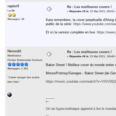
raptor9
Re : Les meilleures covers !
Lucille
«
Répondre #5 le:
22 Mai 2021, 00h02 
Messages: 36
Kara remembers, la cover perpétuelle d'Along t
public de la série:
https://www.youtube.com/
Et ici la version complète en live:
https://www
Herondil
Re : Les meilleures covers !
Modérateur
«
Répondre #6 le:
23 Mai 2021, 18h49 
Fender Stratocaster Sunburn
Baker Street ! Meilleur cover du monde entier d
Messages: 1 391
Morse/Portnoy/Georges - Baker Street (de Gerr
''J'aime manger des sushis
https://music.youtube.com/watch?v=VIXVD
bien frais'.'
-----------
¤~
Un rat hypocondriaque apprend à lire le manda
¤~