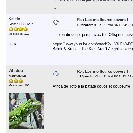
Un rat hypocondriaque apprend à lire le manda
¤~
Kelein
Re : Les meilleures covers !
Gibson EDS-1275
«
Répondre #1 le:
21 Mai 2021, 23h22 
Messages: 213
Et bien du coup, je rep avec the Offspring auss
https://www.youtube.com/watch?v=63UJh0-D
FP- 5
Balak & Bruno - The Kids Aren't Alright (cover
Whidou
Re : Les meilleures covers !
Frankenstrat
«
Répondre #2 le:
21 Mai 2021, 23h24 
Messages: 103
Africa de Toto à la patate douce et doubeurre 