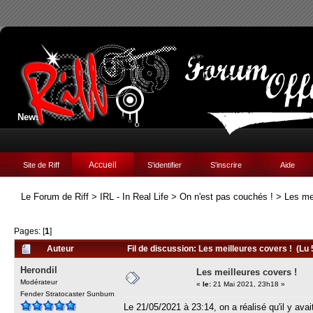
News:
Accueil
Site de Riff
S'identifier
S'inscrire
Aide
Le Forum de Riff
>
IRL - In Real Life
>
On n'est pas couchés !
>
Les me
Pages: [
1
]
Auteur
Fil de discussion: Les meilleures covers ! (Lu 
Herondil
Les meilleures covers !
Modérateur
«
le:
21 Mai 2021, 23h18 »
Fender Stratocaster Sunburn
Le 21/05/2021 à 23:14, on a réalisé qu'il y a