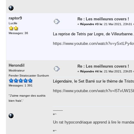
raptor9
Re : Les meilleures covers !
Lucille
«
Répondre #3 le:
21 Mai 2021, 23h31 
Messages: 36
La reprise de Tetris par Logre, de Villeurbanne.
https://www.youtube.com/watch?v=ySxtLPy4o
Herondil
Re : Les meilleures covers !
Modérateur
«
Répondre #4 le:
21 Mai 2021, 23h35 
Fender Stratocaster Sunburn
Légendaire, le Set Barré sur le thème de Tristr
Messages: 1 391
https://www.youtube.com/watch?v=l5TvUW1
''J'aime manger des sushis
bien frais'.'
-----------
¤~
Un rat hypocondriaque apprend à lire le manda
¤~