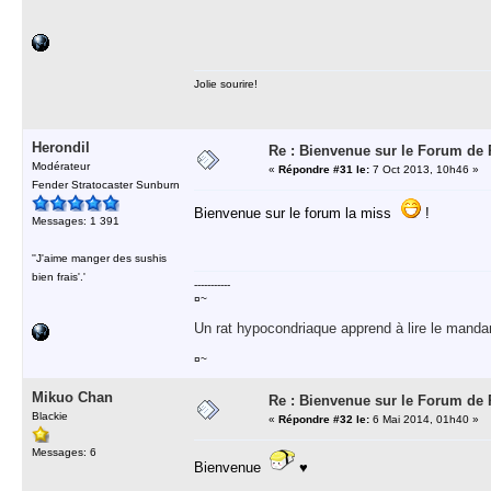
Jolie sourire!
Herondil
Re : Bienvenue sur le Forum de Ri
Modérateur
«
Répondre #31 le:
7 Oct 2013, 10h46 »
Fender Stratocaster Sunburn
Bienvenue sur le forum la miss
!
Messages: 1 391
''J'aime manger des sushis
bien frais'.'
-----------
¤~
Un rat hypocondriaque apprend à lire le manda
¤~
Mikuo Chan
Re : Bienvenue sur le Forum de Ri
Blackie
«
Répondre #32 le:
6 Mai 2014, 01h40 »
Messages: 6
Bienvenue
♥