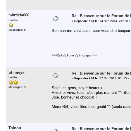
m0rticia666
Re : Bienvenue sur le Forum de Ri
Blackie
«
Répondre #33 le:
13 Sep 2014, 21h18 »
Messages: 6
Bon bah me voilà aussi pour vous dire bonjour 
*-*-*Qui s'y frotte s'y intoxique*-*-*
Shimeya
Re : Bienvenue sur le Forum de Ri
Lucille
«
Répondre #34 le:
27 Oct 2014, 03h15 »
Messages: 50
Salut les gens, soyer heureux !
Vivez et vivez fous, c'est plus marrent ^^ (fou
Joie, bonheur et chocolat !
Merci Riff, vous êtes fous gentil ^^ (seule radi
Toinou
Re : Bienvenue sur le Forum de Ri