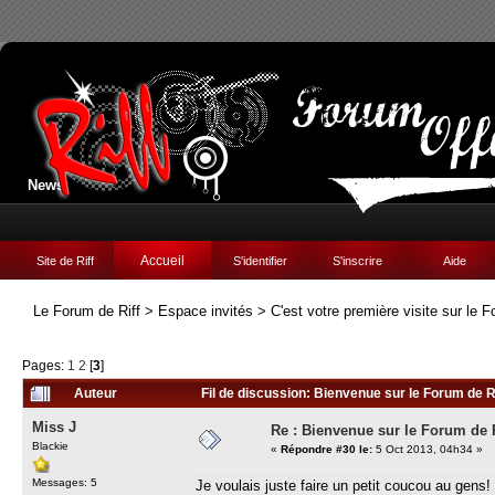
News:
Accueil
Site de Riff
S'identifier
S'inscrire
Aide
Le Forum de Riff
>
Espace invités
>
C'est votre première visite sur le F
Pages:
1
2
[
3
]
Auteur
Fil de discussion: Bienvenue sur le Forum de Rif
Miss J
Re : Bienvenue sur le Forum de Ri
Blackie
«
Répondre #30 le:
5 Oct 2013, 04h34 »
Messages: 5
Je voulais juste faire un petit coucou au gens!