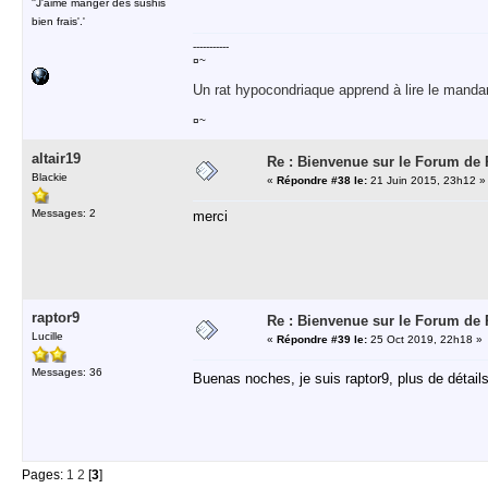
''J'aime manger des sushis
bien frais'.'
-----------
¤~
Un rat hypocondriaque apprend à lire le manda
¤~
altair19
Re : Bienvenue sur le Forum de Ri
Blackie
«
Répondre #38 le:
21 Juin 2015, 23h12 »
Messages: 2
merci
raptor9
Re : Bienvenue sur le Forum de Ri
Lucille
«
Répondre #39 le:
25 Oct 2019, 22h18 »
Messages: 36
Buenas noches, je suis raptor9, plus de détails
Pages:
1
2
[
3
]