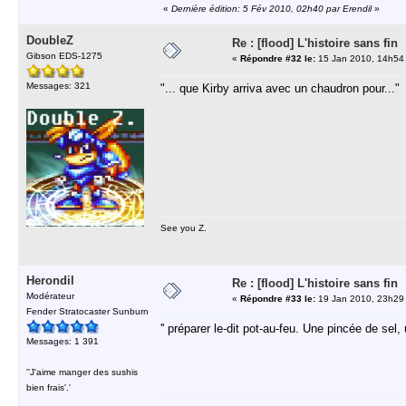
«
Dernière édition: 5 Fév 2010, 02h40 par Erendil
»
DoubleZ
Re : [flood] L'histoire sans fin
Gibson EDS-1275
«
Répondre #32 le:
15 Jan 2010, 14h54
Messages: 321
"... que Kirby arriva avec un chaudron pour..."
See you Z.
Herondil
Re : [flood] L'histoire sans fin
Modérateur
«
Répondre #33 le:
19 Jan 2010, 23h29
Fender Stratocaster Sunburn
'' préparer le-dit pot-au-feu. Une pincée de sel,
Messages: 1 391
''J'aime manger des sushis
bien frais'.'
-----------