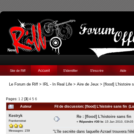
News:
Accueil
Site de Riff
S'identifier
S'inscrire
Aide
Le Forum de Riff
>
IRL - In Real Life
>
Aire de Jeux
>
[flood] L'histoire 
Pages:
1
2
[
3
]
4
5
6
Auteur
Fil de discussion: [flood] L'histoire sans fin (L
Kestryk
Re : [flood] L'histoire sans fin
Frankenstrat
«
Répondre #30 le:
15 Jan 2010, 03h35
Messages: 159
"L'île secrète dans laquelle Azrael trouvera l'