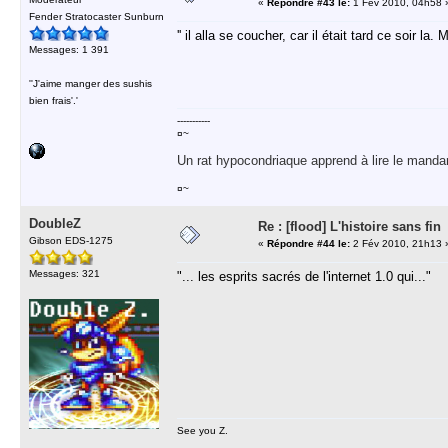
«
Répondre #43 le:
1 Fév 2010, 04h58 
Fender Stratocaster Sunburn
'' il alla se coucher, car il était tard ce soir la
Messages: 1 391
''J'aime manger des sushis
bien frais'.'
-----------
¤~
Un rat hypocondriaque apprend à lire le manda
¤~
DoubleZ
Re : [flood] L'histoire sans fin
Gibson EDS-1275
«
Répondre #44 le:
2 Fév 2010, 21h13 
Messages: 321
"... les esprits sacrés de l'internet 1.0 qui..."
See you Z.