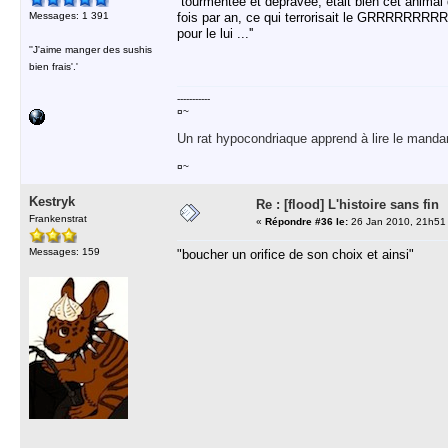
''tourmentée et dépravée, était bien cet animal
Messages: 1 391
fois par an, ce qui terrorisait le GRRRRRR
pour le lui ...''
''J'aime manger des sushis
bien frais'.'
-----------
¤~
Un rat hypocondriaque apprend à lire le manda
¤~
Kestryk
Re : [flood] L'histoire sans fin
Frankenstrat
«
Répondre #36 le:
26 Jan 2010, 21h51
Messages: 159
"boucher un orifice de son choix et ainsi"