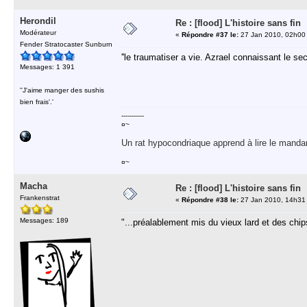
Herondil
Re : [flood] L'histoire sans fin
Modérateur
«
Répondre #37 le:
27 Jan 2010, 02h00
Fender Stratocaster Sunburn
''le traumatiser a vie. Azrael connaissant le secre
Messages: 1 391
''J'aime manger des sushis
bien frais'.'
-----------
¤~
Un rat hypocondriaque apprend à lire le manda
¤~
Macha
Re : [flood] L'histoire sans fin
Frankenstrat
«
Répondre #38 le:
27 Jan 2010, 14h31
Messages: 189
"...préalablement mis du vieux lard et des chip