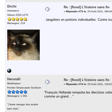
Drichi
Re : [flood] L'histoire sans fin
Animateur
«
Répondre #73 le:
25 Août 2011, 09h34
Gibson EDS-1275
..langoliers en portions individuelles. Contre tou
Messages: 218
Herondil
Re : [flood] L'histoire sans fin
Modérateur
«
Répondre #74 le:
25 Août 2011, 13h21
Fender Stratocaster Sunburn
''François Hollande remporta les élections cett
Messages: 1 391
comme un grand ...''
''J'aime manger des sushis
bien frais'.'