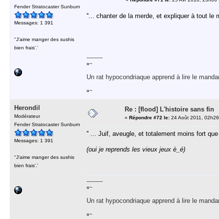
Fender Stratocaster Sunburn
''... chanter de la merde, et expliquer à tout le 
Messages: 1 391
''J'aime manger des sushis
bien frais'.'
-----------
¤~
Un rat hypocondriaque apprend à lire le manda
¤~
Herondil
Re : [flood] L'histoire sans fin
Modérateur
«
Répondre #72 le:
24 Août 2011, 02h26
Fender Stratocaster Sunburn
'' ... Juif, aveugle, et totalement moins fort qu
Messages: 1 391
(oui je reprends les vieux jeux è_é)
''J'aime manger des sushis
bien frais'.'
-----------
¤~
Un rat hypocondriaque apprend à lire le manda
¤~