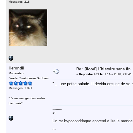
Messages: 218
Herondil
Re : [flood] L'histoire sans fin
Modérateur
«
Répondre #61 le:
17 Avr 2010, 21h41 
Fender Stratocaster Sunburn
'' ... une petite salade. Il décida ensuite de s
Messages: 1 391
''J'aime manger des sushis
bien frais'.'
-----------
¤~
Un rat hypocondriaque apprend à lire le manda
¤~