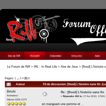
News:
Accueil
Site de Riff
S'identifier
S'inscrire
Aide
Le Forum de Riff
>
IRL - In Real Life
>
Aire de Jeux
>
[flood] L'histoire 
Pages:
1
...
3
4
[
5
]
6
Auteur
Fil de discussion: [flood] L'histoire sans fin (L
Drichi
Re : [flood] L'histoire sans fin
Animateur
«
Répondre #60 le:
17 Avr 2010, 17h01 
Gibson EDS-1275
en mangeant une pomme et ...