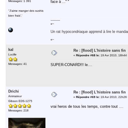
Messages: 1 391
face à ...'' ''
''J'aime manger des sushis
bien frais'.'
-----------
¤~
Un rat hypocondriaque apprend à lire le manda
¤~
kal
Re : [flood] L'histoire sans fin
Lucille
«
Répondre #68 le:
19 Avr 2010, 18h44 
Messages: 41
SUPER-CONARD!!! le....
Drichi
Re : [flood] L'histoire sans fin
Animateur
«
Répondre #69 le:
19 Avr 2010, 22h26 
Gibson EDS-1275
vrai heros de tous les temps, contre tout ....
Messages: 218