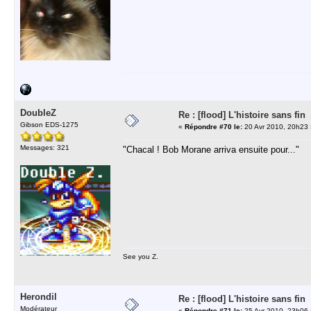
DoubleZ
Re : [flood] L'histoire sans fin
Gibson EDS-1275
«
Répondre #70 le:
20 Avr 2010, 20h23 
Messages: 321
"Chacal ! Bob Morane arriva ensuite pour..."
See you Z.
Herondil
Re : [flood] L'histoire sans fin
Modérateur
«
Répondre #71 le:
25 Avr 2010, 23h06 