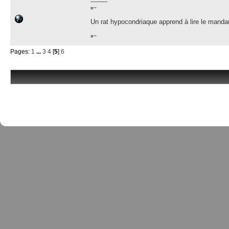
-----------
¤~
Un rat hypocondriaque apprend à lire le manda
¤~
Pages:
1
...
3
4
[
5
]
6