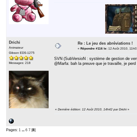
Drichi
Re : Le jeu des abréviations !
Animateur
«
Répondre #116 le:
12 Août 2010, 11h0
Gibson EDS-1275
SVN (SubVersioN : système de gestion de versio
Messages: 218
@Marfa: bah la preuve que je travaille, je per
«
Dernière édition: 12 Août 2010, 14h42 par Drichi
»
Pages:
1
...
6
7
[
8
]