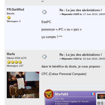
¤~
FR-DarkRod
Re : Le jeu des abréviations !
Blackie
«
Répondre #109 le:
17 Juin 2010, 18h5
Messages: 3
EeePC
prononcer « iPC » ou « ipici »
ça compte ? ^^
Marfa
Re : Le jeu des abréviations !
Gibson EDS-1275
«
Répondre #110 le:
19 Juin 2010, 19h5
Messages: 237
dans le bénéfice du doute, je vous propose :
CPC (Colour Personal Computer)