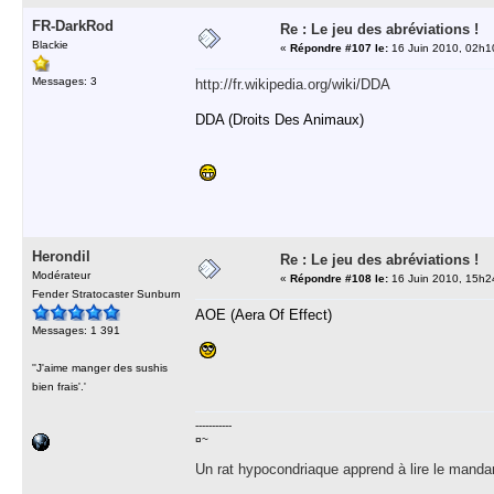
FR-DarkRod
Re : Le jeu des abréviations !
Blackie
«
Répondre #107 le:
16 Juin 2010, 02h1
Messages: 3
http://fr.wikipedia.org/wiki/DDA
DDA (Droits Des Animaux)
Herondil
Re : Le jeu des abréviations !
Modérateur
«
Répondre #108 le:
16 Juin 2010, 15h2
Fender Stratocaster Sunburn
AOE (Aera Of Effect)
Messages: 1 391
''J'aime manger des sushis
bien frais'.'
-----------
¤~
Un rat hypocondriaque apprend à lire le manda