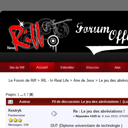
News:
Accueil
Site de Riff
S'identifier
S'inscrire
Aide
Le Forum de Riff
>
IRL - In Real Life
>
Aire de Jeux
>
Le jeu des abrévi
Pages:
1
...
6
7
[
8
]
Auteur
Fil de discussion: Le jeu des abréviations ! (Lu
Kestryk
Re : Le jeu des abréviations !
Frankenstrat
«
Répondre #105 le:
9 Juin 2010, 07h55
Messages: 159
DUT (Diplome universitaire de technologie )