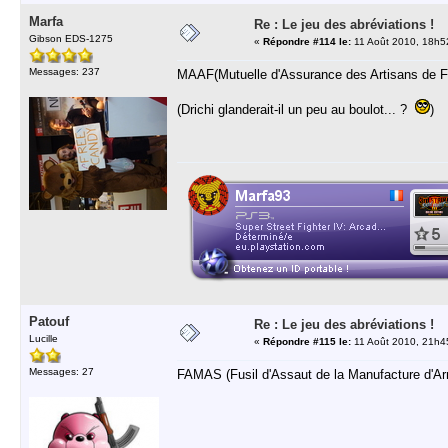
Marfa
Re : Le jeu des abréviations !
Gibson EDS-1275
«
Répondre #114 le:
11 Août 2010, 18h5
Messages: 237
MAAF(Mutuelle d'Assurance des Artisans de F
(Drichi glanderait-il un peu au boulot... ?
)
Patouf
Re : Le jeu des abréviations !
Lucille
«
Répondre #115 le:
11 Août 2010, 21h4
Messages: 27
FAMAS (Fusil d'Assaut de la Manufacture d'Ar