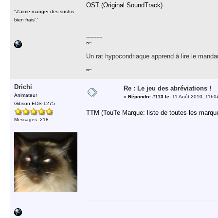
OST (Original SoundTrack)
''J'aime manger des sushis
bien frais'.'
-----------
¤~
Un rat hypocondriaque apprend à lire le manda
¤~
Drichi
Re : Le jeu des abréviations !
Animateur
«
Répondre #113 le:
11 Août 2010, 11h0
Gibson EDS-1275
TTM (TouTe Marque: liste de toutes les marqu
Messages: 218