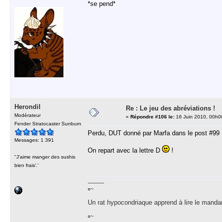
*se pend*
Herondil
Re : Le jeu des abréviations !
Modérateur
«
Répondre #106 le:
16 Juin 2010, 00h0
Fender Stratocaster Sunburn
Perdu, DUT donné par Marfa dans le post #99 
Messages: 1 391
On repart avec la lettre D
!
''J'aime manger des sushis
bien frais'.'
-----------
¤~
Un rat hypocondriaque apprend à lire le manda
¤~