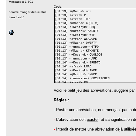
Messages: 1 391
Code:
[01:13] <@Macha> mdr
''J'aime manger des sushis
[01:13] <afraM> P
bien frais'.'
[01:13] <afraM> TDR
[01:13] <@Macha> CQFD x)
[01:13] <+Kestryk> BBQ
[01:13] <@Drichi> AZERTY
[01:13] <+Kestryk> WTF
[01:13] <afraM> WSALOPE
[01:13] <@Macha> QWERTY
[01:13] <runmaster> GTFO
[01:13] <@Macha> KTHXBYE
[01:13] <+Kestryk> QUQLQQE
[01:13] <runmaster> AFK
[01:14] <+Kestryk> BRBDTC
[01:14] <afraM> LMAO
[01:14] <+Kestryk> ANPE
[01:14] <@Drichi> JMMPP
[01:14] <runmaster> GB2KITCHEN
[01:14] <afraM> ROFL
[01:14] <PretreSLT> ARF
Voici le petit jeu des abréviations, suggéré par
[01:14] <+Kestryk> URSS
[01:14] <PretreSLT> TCON
[01:14] <runmaster> Ak47
Règles :
[01:14] <afraM> TGFDP
[01:15] <runmaster> VTFF
-
Poster une abréviation, commençant par la der
[01:15] <@Azrael> MMF2DEV
[01:15] <PretreSLT> SMB
[01:15] <@Azrael> HTTP
-
L'abréviation doit
exister
, et sa signification d
[01:15] <PretreSLT> HAHAHA
[01:15] <runmaster> FTTH
-
Interdit de mettre une abréviation déjà utilisée
[01:15] <afraM> JAVA
[01:15] <@Azrael> ADSL