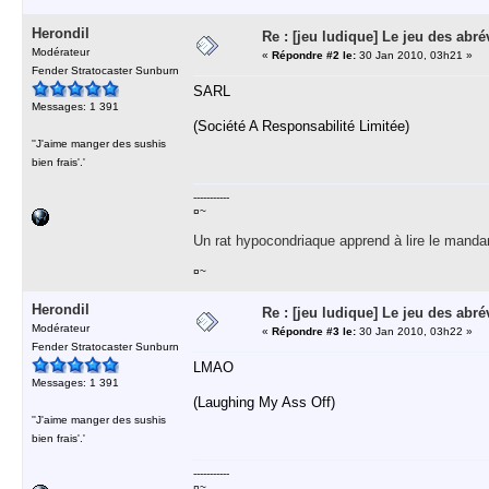
Herondil
Re : [jeu ludique] Le jeu des abré
Modérateur
«
Répondre #2 le:
30 Jan 2010, 03h21 »
Fender Stratocaster Sunburn
SARL
Messages: 1 391
(Société A Responsabilité Limitée)
''J'aime manger des sushis
bien frais'.'
-----------
¤~
Un rat hypocondriaque apprend à lire le manda
¤~
Herondil
Re : [jeu ludique] Le jeu des abré
Modérateur
«
Répondre #3 le:
30 Jan 2010, 03h22 »
Fender Stratocaster Sunburn
LMAO
Messages: 1 391
(Laughing My Ass Off)
''J'aime manger des sushis
bien frais'.'
-----------
¤~