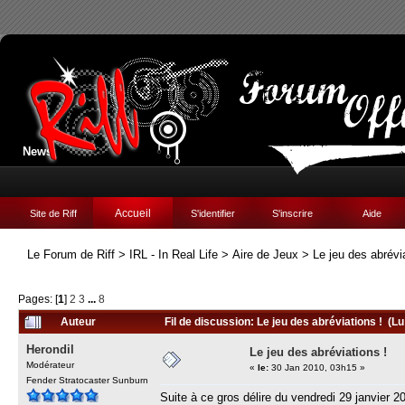
News:
Accueil
Site de Riff
S'identifier
S'inscrire
Aide
Le Forum de Riff
>
IRL - In Real Life
>
Aire de Jeux
>
Le jeu des abrévi
Pages: [
1
]
2
3
...
8
Auteur
Fil de discussion: Le jeu des abréviations ! (Lu
Herondil
Le jeu des abréviations !
Modérateur
«
le:
30 Jan 2010, 03h15 »
Fender Stratocaster Sunburn
Suite à ce gros délire du vendredi 29 janvier 2