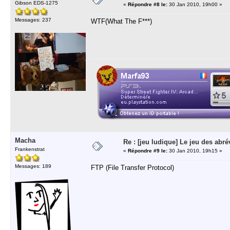
Gibson EDS-1275
«
Répondre #8 le:
30 Jan 2010, 19h00 »
Messages: 237
WTF(What The F***)
Macha
Re : [jeu ludique] Le jeu des abré
Frankenstrat
«
Répondre #9 le:
30 Jan 2010, 19h15 »
Messages: 189
FTP (File Transfer Protocol)