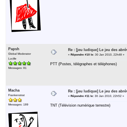
Papsh
Re : [jeu ludique] Le jeu des abré
Global Moderator
«
Répondre #10 le:
30 Jan 2010, 22h48 »
Lucille
PTT (Postes, télégraphes et téléphones)
Messages: 81
Macha
Re : [jeu ludique] Le jeu des abré
Frankenstrat
«
Répondre #11 le:
30 Jan 2010, 22h52 »
Messages: 189
TNT (Télévision numérique terrestre)