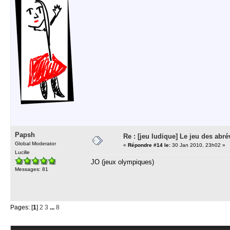
Papsh
Re : [jeu ludique] Le jeu des abré
Global Moderator
«
Répondre #14 le:
30 Jan 2010, 23h02 »
Lucille
JO (jeux olympiques)
Messages: 81
Pages: [
1
]
2
3
...
8