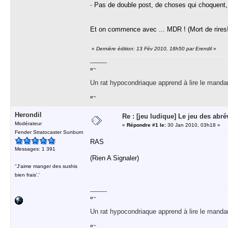
[01:15] <runmaster> C++
-
Pas de double post, de choses qui choquent, 
[01:15] <+Kestryk> PUT1
[01:15] <PretreSLT> GOTO
[01:15] <+Kestryk> FMA
Et on commence avec ... MDR ! (Mort de rires!
[01:15] <+Ha-Mais-Li> SDB
[01:15] <@Drichi> CSS
[01:15] <+Ha-Mais-Li> WC
«
Dernière édition: 13 Fév 2010, 18h50 par Erendil
»
[01:15] <afraM> TUTO
[01:15] <@Azrael> CMBDTC
-----------
[01:15] <runmaster> AJAX
¤~
[01:15] <@Drichi> SSBB
[01:15] <PretreSLT> RSVP
Un rat hypocondriaque apprend à lire le manda
[01:15] <@Azrael> DK
[01:15] <afraM> MACHA
[01:15] <@Drichi> W3C
¤~
[01:16] <@Azrael> PS3
[01:16] <+Kestryk> MRPROPRE
Herondil
[01:16] <@Macha> MMORPG
Re : [jeu ludique] Le jeu des abré
Modérateur
«
Répondre #1 le:
30 Jan 2010, 03h18 »
Fender Stratocaster Sunburn
RAS
Messages: 1 391
(Rien A Signaler)
''J'aime manger des sushis
bien frais'.'
-----------
¤~
Un rat hypocondriaque apprend à lire le manda
¤~