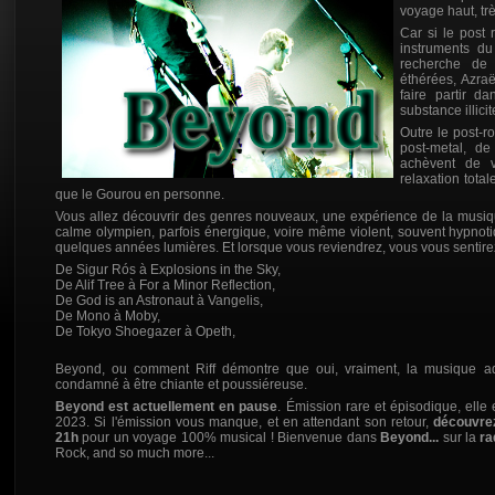
voyage haut, tr
Car si le post 
instruments du
recherche de 
éthérées, Azraë
faire partir d
substance illicit
Outre le post-r
post-metal, de
achèvent de v
relaxation tota
que le Gourou en personne.
Vous allez découvrir des genres nouveaux, une expérience de la musique t
calme olympien, parfois énergique, voire même violent, souvent hypnot
quelques années lumières. Et lorsque vous reviendrez, vous vous sentirez
De Sigur Rós à Explosions in the Sky,
De Alif Tree à For a Minor Reflection,
De God is an Astronaut à Vangelis,
De Mono à Moby,
De Tokyo Shoegazer à Opeth,
Beyond, ou comment Riff démontre que oui, vraiment, la musique ado
condamné à être chiante et poussiéreuse.
Beyond est actuellement en pause
. Émission rare et épisodique, ell
2023. Si l'émission vous manque, et en attendant son retour,
découvr
21h
pour un voyage 100% musical ! Bienvenue dans
Beyond...
sur la
ra
Rock, and so much more...