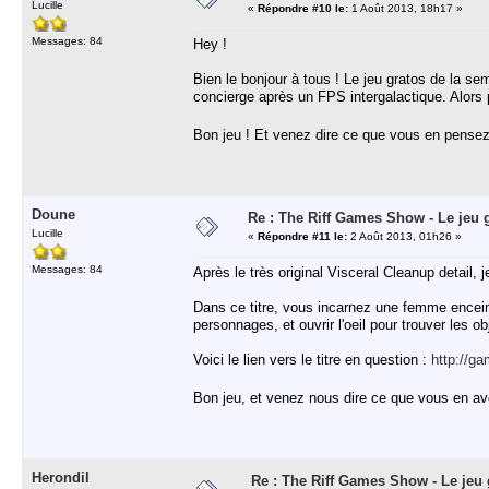
Lucille
«
Répondre #10 le:
1 Août 2013, 18h17 »
Messages: 84
Hey !
Bien le bonjour à tous ! Le jeu gratos de la se
concierge après un FPS intergalactique. Alors po
Bon jeu ! Et venez dire ce que vous en pense
Doune
Re : The Riff Games Show - Le jeu 
Lucille
«
Répondre #11 le:
2 Août 2013, 01h26 »
Messages: 84
Après le très original Visceral Cleanup detail
Dans ce titre, vous incarnez une femme enceint
personnages, et ouvrir l'oeil pour trouver les o
Voici le lien vers le titre en question :
http://g
Bon jeu, et venez nous dire ce que vous en a
Herondil
Re : The Riff Games Show - Le jeu 