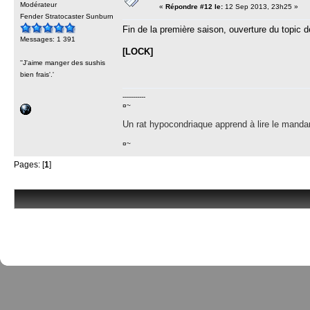
Modérateur
«
Répondre #12 le:
12 Sep 2013, 23h25 »
Fender Stratocaster Sunburn
Fin de la première saison, ouverture du topic de
Messages: 1 391
[LOCK]
''J'aime manger des sushis
bien frais'.'
-----------
¤~
Un rat hypocondriaque apprend à lire le manda
¤~
Pages: [
1
]