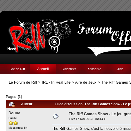
News:
Accueil
Site de Riff
S'identifier
S'inscrire
Aide
Le Forum de Riff
>
IRL - In Real Life
>
Aire de Jeux
>
The Riff Games Sh
Pages: [
1
]
Auteur
Fil de discussion: The Riff Games Show - Le je
Doune
The Riff Games Show - Le jeu grat
Lucille
«
le:
17 Mai 2013, 16h44 »
Messages: 84
The Riff Games Show, c'est la nouvelle émissio