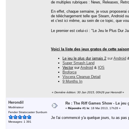
de multiples rubriques : News, Releases, Retro e
En effet, chaque semaine, je vous proposerai de
de téléchargement telle que Steam, Android ou 
et c'est ici même, au sein de ce topic, que vou
Le premier est celui-ci : "Le Jeu le Plus Dur J
Voici la liste des jeux gratos de cette saison
Le jeu le plus dur jamais 2
sur
Android
Super Smash Land
Vector
sur
Android
&
IOS
Broforce
Viscera Cleanup Detail
9 Months In
«
Dernière édition: 30 Jan 2015, 00h26 par Herondil
»
Herondil
Re : The Riff Games Show - Le jeu 
Modérateur
«
Répondre #1 le:
18 Mai 2013, 17h28 »
Fender Stratocaster Sunburn
Je l'ai commencé y'a quelque jours, tu as pas 
Messages: 1 391