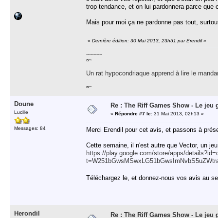
trop tendance, et on lui pardonnera parce que c
Mais pour moi ça ne pardonne pas tout, surtout
«
Dernière édition: 30 Mai 2013, 23h51 par Erendil
»
-----------
¤~
Un rat hypocondriaque apprend à lire le manda
¤~
Doune
Re : The Riff Games Show - Le jeu 
Lucille
«
Répondre #7 le:
31 Mai 2013, 02h13 »
Messages: 84
Merci Erendil pour cet avis, et passons à prés
Cette semaine, il n'est autre que Vector, un je
https://play.google.com/store/apps/details?id
t=W251bGwsMSwxLG51bGwsImNvbS5uZWtr
Téléchargez le, et donnez-nous vos avis au se
Herondil
Re : The Riff Games Show - Le jeu 