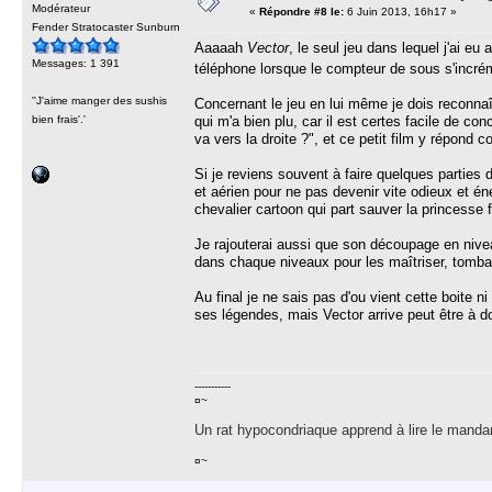
Modérateur
«
Répondre #8 le:
6 Juin 2013, 16h17 »
Fender Stratocaster Sunburn
Aaaaah
Vector
, le seul jeu dans lequel j'ai eu
Messages: 1 391
téléphone lorsque le compteur de sous s'incré
''J'aime manger des sushis
Concernant le jeu en lui même je dois reconnaî
bien frais'.'
qui m'a bien plu, car il est certes facile de c
va vers la droite ?", et ce petit film y répond
Si je reviens souvent à faire quelques parties 
et aérien pour ne pas devenir vite odieux et 
chevalier cartoon qui part sauver la princesse 
Je rajouterai aussi que son découpage en nivea
dans chaque niveaux pour les maîtriser, tomban
Au final je ne sais pas d'ou vient cette boite 
ses légendes, mais Vector arrive peut être à 
-----------
¤~
Un rat hypocondriaque apprend à lire le manda
¤~