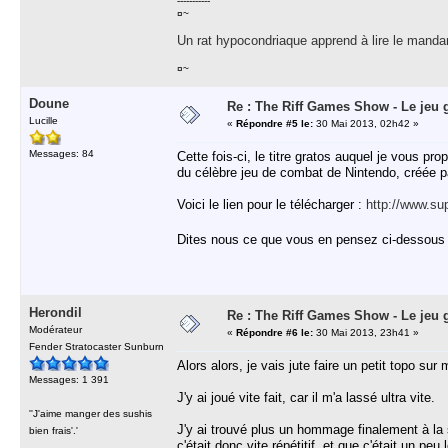
-----------
¤~
Un rat hypocondriaque apprend à lire le manda
¤~
Doune
Re : The Riff Games Show - Le jeu 
Lucille
«
Répondre #5 le:
30 Mai 2013, 02h42 »
Messages: 84
Cette fois-ci, le titre gratos auquel je vous
du célèbre jeu de combat de Nintendo, créée p
Voici le lien pour le télécharger :
http://www.s
Dites nous ce que vous en pensez ci-dessous
Herondil
Re : The Riff Games Show - Le jeu 
Modérateur
«
Répondre #6 le:
30 Mai 2013, 23h41 »
Fender Stratocaster Sunburn
Alors alors, je vais jute faire un petit topo su
Messages: 1 391
J'y ai joué vite fait, car il m'a lassé ultra vite.
''J'aime manger des sushis
J'y ai trouvé plus un hommage finalement à la 
bien frais'.'
c'était donc vite répétitif, et que c'était un pe