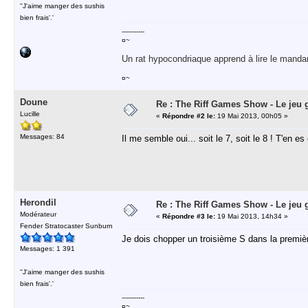
''J'aime manger des sushis
bien frais'.'
-----------
¤~
Un rat hypocondriaque apprend à lire le manda
¤~
Doune
Re : The Riff Games Show - Le jeu 
Lucille
«
Répondre #2 le:
19 Mai 2013, 00h05 »
Messages: 84
Il me semble oui... soit le 7, soit le 8 ! T'en es 
Herondil
Re : The Riff Games Show - Le jeu 
Modérateur
«
Répondre #3 le:
19 Mai 2013, 14h34 »
Fender Stratocaster Sunburn
Je dois chopper un troisième S dans la premièr
Messages: 1 391
''J'aime manger des sushis
bien frais'.'
-----------
¤~