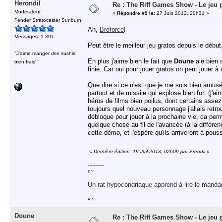
Herondil
Re : The Riff Games Show - Le jeu 
Modérateur
«
Répondre #9 le:
27 Juin 2013, 20h31 »
Fender Stratocaster Sunburn
Ah,
Broforce
!
Messages: 1 391
Peut être le meilleur jeu gratos depuis le début
''J'aime manger des sushis
En plus j'aime bien le fait que
Doune
aie bien 
bien frais'.'
finie. Car oui pour jouer gratos on peut jouer
Que dire si ce n'est que je me suis bien amusé
partout et de missile qui explose bien fort (j'a
héros de films bien poilus, dont certains assez
toujours quel nouveau personnage j'allais retro
débloque pour jouer à la prochaine vie, ca perm
quelque chose au fil de l'avancée (à la différen
cette démo, et j'espère qu'ils arriveront à pouss
«
Dernière édition: 19 Juil 2013, 02h09 par Erendil
»
-----------
¤~
Un rat hypocondriaque apprend à lire le manda
¤~
Doune
Re : The Riff Games Show - Le jeu 