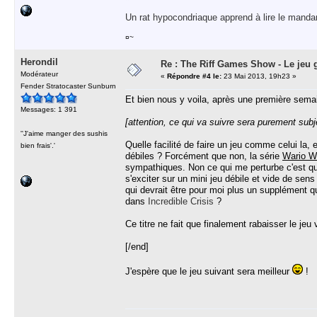
Un rat hypocondriaque apprend à lire le manda
¤~
Herondil
Re : The Riff Games Show - Le jeu 
Modérateur
«
Répondre #4 le:
23 Mai 2013, 19h23 »
Fender Stratocaster Sunburn
Et bien nous y voila, après une première semai
Messages: 1 391
[attention, ce qui va suivre sera purement subj
''J'aime manger des sushis
Quelle facilité de faire un jeu comme celui la, 
bien frais'.'
débiles ? Forcément que non, la série
Wario W
sympathiques. Non ce qui me perturbe c'est qu'
s'exciter sur un mini jeu débile et vide de sen
qui devrait être pour moi plus un supplément 
dans
Incredible Crisis
?
Ce titre ne fait que finalement rabaisser le jeu
[/end]
J'espère que le jeu suivant sera meilleur
!