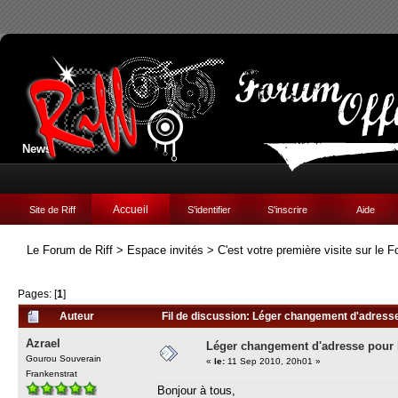
News:
Accueil
Site de Riff
S'identifier
S'inscrire
Aide
Le Forum de Riff
>
Espace invités
>
C'est votre première visite sur le F
Pages: [
1
]
Auteur
Fil de discussion: Léger changement d'adresse 
Azrael
Léger changement d'adresse pour l
Gourou Souverain
«
le:
11 Sep 2010, 20h01 »
Frankenstrat
Bonjour à tous,