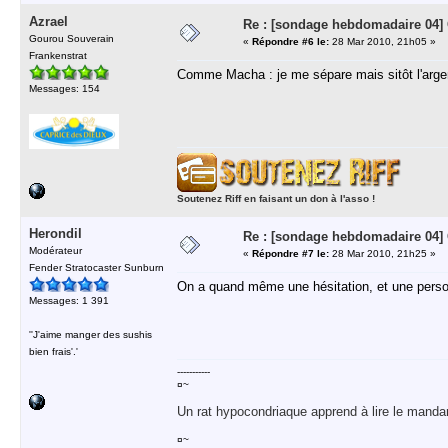
Azrael
Re : [sondage hebdomadaire 04]
Gourou Souverain
«
Répondre #6 le:
28 Mar 2010, 21h05 »
Frankenstrat
Comme Macha : je me sépare mais sitôt l'arge
Messages: 154
Soutenez Riff en faisant un don à l'asso !
Herondil
Re : [sondage hebdomadaire 04]
Modérateur
«
Répondre #7 le:
28 Mar 2010, 21h25 »
Fender Stratocaster Sunburn
On a quand même une hésitation, et une perso
Messages: 1 391
''J'aime manger des sushis
bien frais'.'
-----------
¤~
Un rat hypocondriaque apprend à lire le manda
¤~