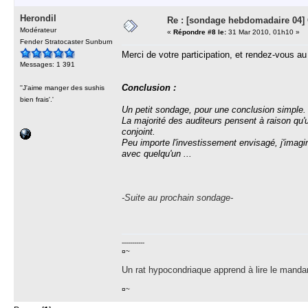
Herondil
Re : [sondage hebdomadaire 04]
Modérateur
«
Répondre #8 le:
31 Mar 2010, 01h10 »
Fender Stratocaster Sunburn
Merci de votre participation, et rendez-vous au
Messages: 1 391
Conclusion :
''J'aime manger des sushis
bien frais'.'
Un petit sondage, pour une conclusion simple.
La majorité des auditeurs pensent à raison qu'
conjoint.
Peu importe l'investissement envisagé, j'imagin
avec quelqu'un ...
-Suite au prochain sondage-
-----------
¤~
Un rat hypocondriaque apprend à lire le manda
¤~