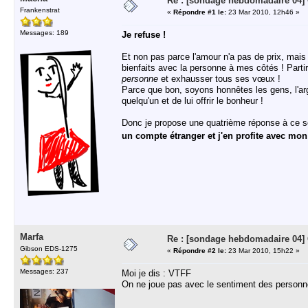
Re : [sondage hebdomadaire 04]
Frankenstrat
«
Répondre #1 le:
23 Mar 2010, 12h46 »
Messages: 189
Je refuse !
Et non pas parce l'amour n'a pas de prix, mais 
bienfaits avec la personne à mes côtés ! Part
personne
et exhausser tous ses vœux !
Parce que bon, soyons honnêtes les gens, l'arg
quelqu'un et de lui offrir le bonheur !
Donc je propose une quatrième réponse à ce 
un compte étranger et j'en profite avec mon
Marfa
Re : [sondage hebdomadaire 04]
Gibson EDS-1275
«
Répondre #2 le:
23 Mar 2010, 15h22 »
Messages: 237
Moi je dis : VTFF
On ne joue pas avec le sentiment des person