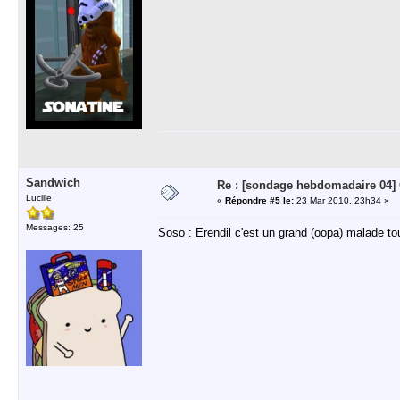
Sandwich
Re : [sondage hebdomadaire 04]
Lucille
«
Répondre #5 le:
23 Mar 2010, 23h34 »
Messages: 25
Soso : Erendil c'est un grand (oopa) malade to