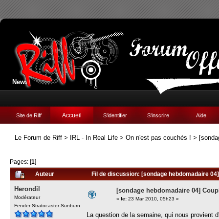
News:
Accueil
Site de Riff
S'identifier
S'inscrire
Aide
Le Forum de Riff
>
IRL - In Real Life
>
On n'est pas couchés !
>
[sonda
Pages: [
1
]
Auteur
Fil de discussion: [sondage hebdomadaire 04]
Herondil
[sondage hebdomadaire 04] Coup
Modérateur
«
le:
23 Mar 2010, 05h23 »
Fender Stratocaster Sunburn
La question de la semaine, qui nous provient d