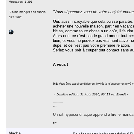
Messages: 1 391
''Vous sépareriez-vous de votre conjoint contr
''J'aime manger des sushis
bien frais'.'
Oui. aussi incroyable que cela puisse paraître
acheter une nouvelle maison, partir en vacance
Hélas, comme toute chose a un coût, il faudra 
Alors non, ce n'est pas le grand amour tout be
bien, et vous ne pouvez pas vraiment savoir ce
dupe, et ce n'est pas votre première relation.
Seriez vous prêt à couper tout contact sans au
A vous !
P.S
: Vous êtes aussi cordialement invités à m'envoyer en privé
«
Dernière édition: 31 Août 2010, 00h15 par Erendil
»
-----------
¤~
Un rat hypocondriaque apprend à lire le manda
¤~
Macha