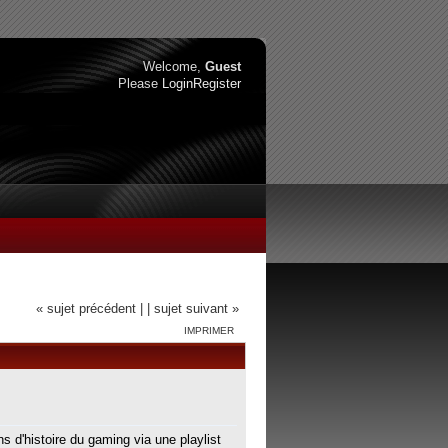
Welcome,
Guest
Please
Login
Register
« sujet précédent |
| sujet suivant »
IMPRIMER
 d'histoire du gaming via une playlist