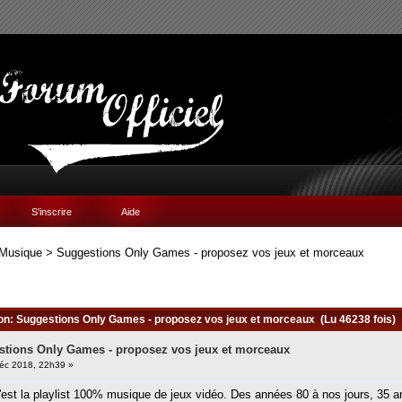
S'inscrire
Aide
Musique
>
Suggestions Only Games - proposez vos jeux et morceaux
ion: Suggestions Only Games - proposez vos jeux et morceaux (Lu 46238 fois)
tions Only Games - proposez vos jeux et morceaux
éc 2018, 22h39 »
st la playlist 100% musique de jeux vidéo. Des années 80 à nos jours, 35 ans