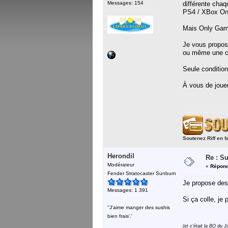
Messages: 154
différente chaq
PS4 / XBox One
Mais Only Game
Je vous propos
ou même une co
Seule condition
À vous de jouer
Soutenez Riff en f
Herondil
Re : S
Modérateur
«
Répond
Fender Stratocaster Sunburn
Je propose des 
Messages: 1 391
Si ça colle, je 
''J'aime manger des sushis
bien frais'.'
(et c'était la BO du