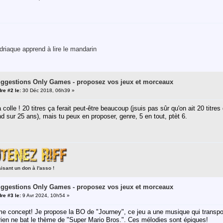
riaque apprend à lire le mandarin
uggestions Only Games - proposez vos jeux et morceaux
re #2 le:
30 Déc 2018, 06h39 »
 colle ! 20 titres ça ferait peut-être beaucoup (jsuis pas sûr qu'on ait 20 titre
nd sur 25 ans), mais tu peux en proposer, genre, 5 en tout, ptèt 6.
aisant un don à l'asso !
uggestions Only Games - proposez vos jeux et morceaux
re #3 le:
9 Avr 2024, 10h54 »
e concept! Je propose la BO de "Journey", ce jeu a une musique qui transpor
 rien ne bat le thème de "Super Mario Bros.". Ces mélodies sont épiques!