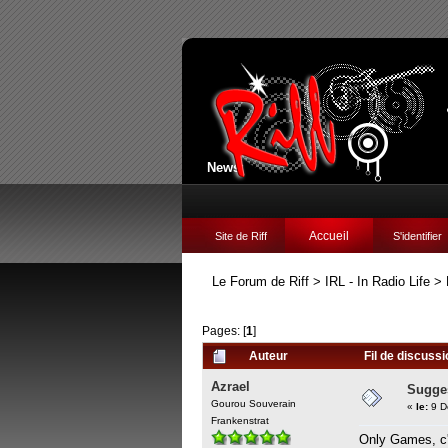
News:
Accueil
Site de Riff
S'identifier
Le Forum de Riff
>
IRL - In Radio Life
>
Pages: [
1
]
Auteur
Fil de discuss
Azrael
Sugges
Gourou Souverain
«
le:
9 D
Frankenstrat
Only Games, c'e