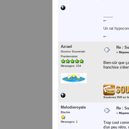
-----------
¤~
Un rat hypocond
¤~
Azrael
Re : S
Gourou Souverain
«
Répond
Frankenstrat
Bien-sûr que ça
Messages: 154
franchise s'éte
Soutenez Riff en f
Melodieroyale
Re : S
Blackie
«
Répond
Messages: 1
Trop cool comm
d'un peu rétro,