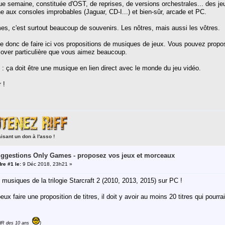
ue semaine, constituée d'OST, de reprises, de versions orchestrales... des jeu
 aux consoles improbables (Jaguar, CD-I...) et bien-sûr, arcade et PC.
s, c'est surtout beaucoup de souvenirs. Les nôtres, mais aussi les vôtres.
e donc de faire ici vos propositions de musiques de jeux. Vous pouvez propos
ver particulière que vous aimez beaucoup.
 : ça doit être une musique en lien direct avec le monde du jeu vidéo.
 !
aisant un don à l'asso !
uggestions Only Games - proposez vos jeux et morceaux
re #1 le:
9 Déc 2018, 23h21 »
musiques de la trilogie Starcraft 2 (2010, 2013, 2015) sur PC !
peux faire une proposition de titres, il doit y avoir au moins 20 titres qui pourrai
 JdR des 10 ans
)