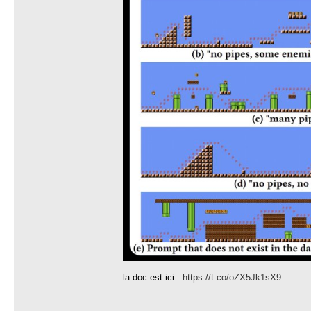
la doc est ici :
https://t.co/oZX5Jk1sX9