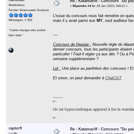
Re : Katamariff - Concours "Du pai
Modérateur
«
Répondre #4 le:
28 Jan 2023, 00h12 »
Fender Stratocaster Sunburn
L'issue du concours nous fait remettre en ques
Messages: 1 391
mais il y avait parmi eux
MY
, seul auditeur fac
''J'aime manger des sushis
----
bien frais'.'
Concours de l'équipe :
Nouvelle règle du départa
dernier concours, tous les participants étaient
particulier ! Faut-il régler ça aux dés ? Ou à Pi
semaine supplémentaire ?
Lot :
Une place au panthéon des concours ! Et 
Et sinon, on peut demander à
ChatCGT
.
-----------
¤~
Un rat hypocondriaque apprend à lire le manda
¤~
raptor9
Re : Katamariff - Concours "Du pai
Lucille