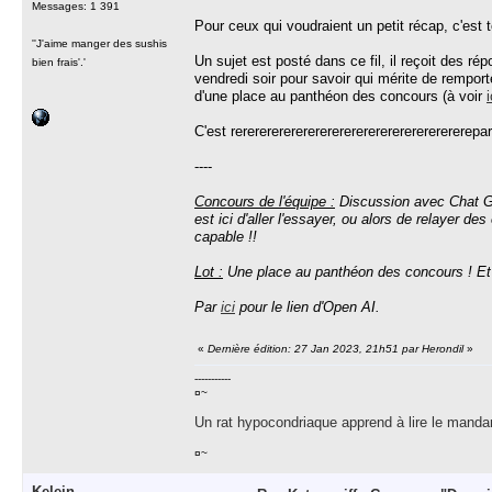
Messages: 1 391
Pour ceux qui voudraient un petit récap, c'est t
''J'aime manger des sushis
Un sujet est posté dans ce fil, il reçoit des ré
bien frais'.'
vendredi soir pour savoir qui mérite de remporte
d'
une place au panthéon des concours (à voir
i
C'est rerererererererererererererererererererepart
----
Concours de l'équipe :
Discussion avec Chat GP
est ici d'aller l'essayer, ou alors de relayer d
capable !!
Lot :
Une place au panthéon des concours ! Et 
Par
ici
pour le lien d'Open AI.
«
Dernière édition: 27 Jan 2023, 21h51 par Herondil
»
-----------
¤~
Un rat hypocondriaque apprend à lire le manda
¤~
Kelein