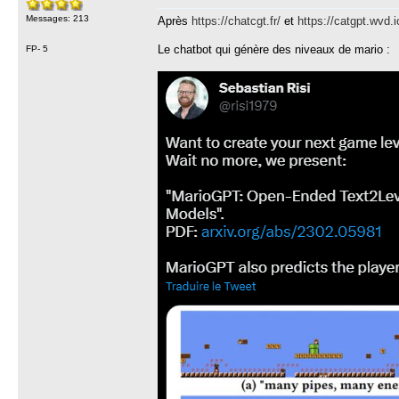
Messages: 213
Après
https://chatcgt.fr/
et
https://catgpt.wvd.i
Le chatbot qui génère des niveaux de mario :
FP- 5