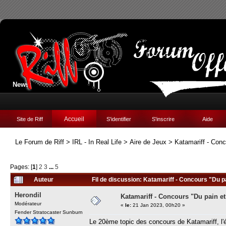
News:
Accueil
Site de Riff
S'identifier
S'inscrire
Aide
Le Forum de Riff
>
IRL - In Real Life
>
Aire de Jeux
>
Katamariff - Conc
Pages: [
1
]
2
3
...
5
Auteur
Fil de discussion: Katamariff - Concours "Du pa
Herondil
Katamariff - Concours "Du pain et
Modérateur
«
le:
21 Jan 2023, 00h20 »
Fender Stratocaster Sunburn
Le 20ème topic des concours de Katamariff, l'