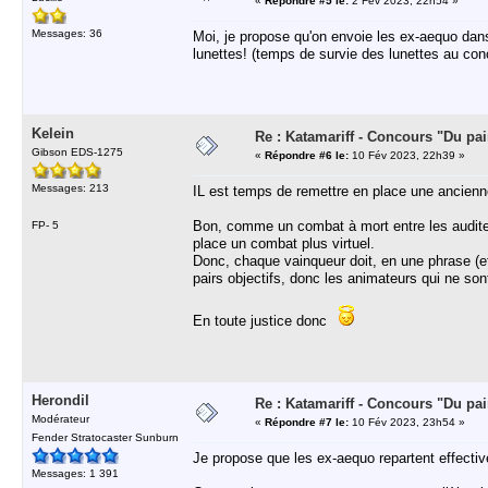
«
Répondre #5 le:
2 Fév 2023, 22h54 »
Messages: 36
Moi, je propose qu'on envoie les ex-aequo dans
lunettes! (temps de survie des lunettes au con
Kelein
Re : Katamariff - Concours "Du pai
Gibson EDS-1275
«
Répondre #6 le:
10 Fév 2023, 22h39 »
Messages: 213
IL est temps de remettre en place une ancienne
Bon, comme un combat à mort entre les auditeu
FP- 5
place un combat plus virtuel.
Donc, chaque vainqueur doit, en une phrase (et 
pairs objectifs, donc les animateurs qui ne so
En toute justice donc
Herondil
Re : Katamariff - Concours "Du pai
Modérateur
«
Répondre #7 le:
10 Fév 2023, 23h54 »
Fender Stratocaster Sunburn
Je propose que les ex-aequo repartent effecti
Messages: 1 391