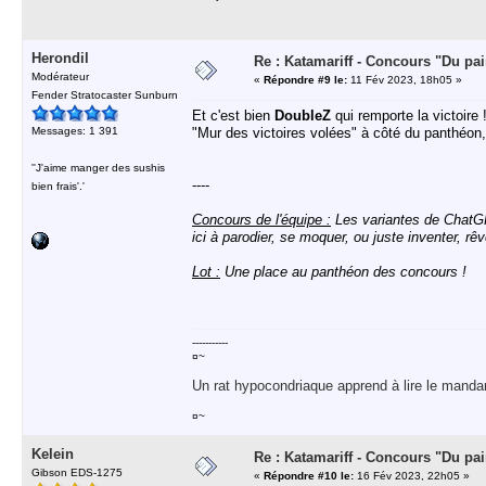
Herondil
Re : Katamariff - Concours "Du pai
Modérateur
«
Répondre #9 le:
11 Fév 2023, 18h05 »
Fender Stratocaster Sunburn
Et c'est bien
DoubleZ
qui remporte la victoire
Messages: 1 391
"Mur des victoires volées" à côté du panthéon,
''J'aime manger des sushis
----
bien frais'.'
Concours de l'équipe :
Les variantes de ChatGPT
ici à parodier, se moquer, ou juste inventer, rê
Lot :
Une place au panthéon des concours !
-----------
¤~
Un rat hypocondriaque apprend à lire le manda
¤~
Kelein
Re : Katamariff - Concours "Du pai
Gibson EDS-1275
«
Répondre #10 le:
16 Fév 2023, 22h05 »