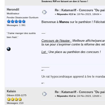
Soutenez Riff en faisant un don à l'asso !
Herondil
Re : Katamariff - Concours "Du pai
Modérateur
«
Répondre #13 le:
18 Fév 2023, 16h04 »
Fender Stratocaster Sunburn
Bienvenue à
Manou
sur le panthéon ! Félicitat
Messages: 1 391
----
''J'aime manger des sushis
bien frais'.'
Concours de l'équipe :
Meilleure affiche/pancar
la rue pour s'exprimer contre la réforme des re
Lot :
Une place au panthéon des concours !
-----------
¤~
Un rat hypocondriaque apprend à lire le manda
¤~
Kelein
Re : Katamariff - Concours "Du pai
Gibson EDS-1275
«
Répondre #14 le:
24 Fév 2023, 12h00 »
Messages: 213