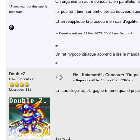
On organise un autre concours, en parallèle, r
''J'aime manger des sushis
Ils pourront bien sûr participer au nouveau suje
bien frais'.'
Et on réapplique la procédure en cas d'égalité
«
Dernière édition: 11 Fév 2023, 00h05 par Herondil
»
-----------
¤~
Un rat hypocondriaque apprend à lire le manda
¤~
DoubleZ
Re : Katamariff - Concours "Du pai
Gibson EDS-1275
«
Répondre #8 le:
10 Fév 2023, 23h59 »
Messages: 321
En cas d'égalité, JE gagne (même quand je par
See you Z.