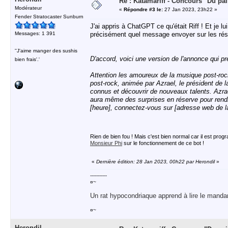
Re : Katamariff - Concours "Du pai
Modérateur
«
Répondre #3 le:
27 Jan 2023, 23h22 »
Fender Stratocaster Sunburn
J'ai appris à ChatGPT ce qu'était Riff ! Et je 
Messages: 1 391
précisément quel message envoyer sur les rés
''J'aime manger des sushis
D'accord, voici une version de l'annonce qui p
bien frais'.'
Attention les amoureux de la musique post-rock
post-rock, animée par Azrael, le président de 
connus et découvrir de nouveaux talents. Azrael
aura même des surprises en réserve pour rendr
[heure], connectez-vous sur [adresse web de la
Rien de bien fou ! Mais c'est bien normal car il est prog
Monsieur Phi
sur le fonctionnement de ce bot !
«
Dernière édition: 28 Jan 2023, 00h22 par Herondil
»
-----------
¤~
Un rat hypocondriaque apprend à lire le manda
¤~
Herondil