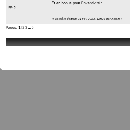
Et en bonus pour l'inventivité :
FP- 5
«
Dernière édition: 24 Fév 2023, 12h23 par Kelein
»
Pages: [
1
]
2
3
...
5