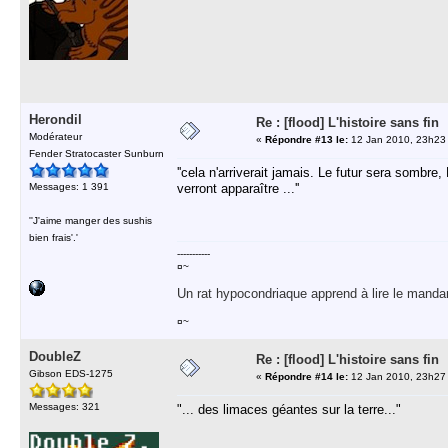
Herondil
Re : [flood] L'histoire sans fin
Modérateur
«
Répondre #13 le:
12 Jan 2010, 23h23
Fender Stratocaster Sunburn
''cela n'arriverait jamais. Le futur sera sombr
Messages: 1 391
verront apparaître ...''
''J'aime manger des sushis
bien frais'.'
-----------
¤~
Un rat hypocondriaque apprend à lire le manda
¤~
DoubleZ
Re : [flood] L'histoire sans fin
Gibson EDS-1275
«
Répondre #14 le:
12 Jan 2010, 23h27
Messages: 321
"... des limaces géantes sur la terre..."