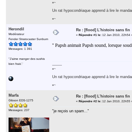
¤~
Un rat hypocondriaque apprend à lire le manda
¤~
Herondil
Re : [flood] L'histoire sans fin
Modérateur
«
Répondre #1 le:
12 Jan 2010, 22h54 
Fender Stratocaster Sunburn
'' Papsh animait Papsh sound, lorsque soudai
Messages: 1 391
''J'aime manger des sushis
bien frais'.'
-----------
¤~
Un rat hypocondriaque apprend à lire le manda
¤~
Marfa
Re : [flood] L'histoire sans fin
Gibson EDS-1275
«
Répondre #2 le:
12 Jan 2010, 22h55 
Messages: 237
"je reçois un spam..."