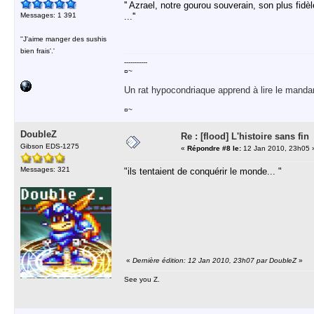
'' Azrael, notre gourou souverain, son plus fid
Messages: 1 391
...''
''J'aime manger des sushis
bien frais'.'
-----------
¤~
Un rat hypocondriaque apprend à lire le manda
¤~
DoubleZ
Re : [flood] L'histoire sans fin
Gibson EDS-1275
«
Répondre #8 le:
12 Jan 2010, 23h05 
Messages: 321
"ils tentaient de conquérir le monde... "
«
Dernière édition: 12 Jan 2010, 23h07 par DoubleZ
»
See you Z.