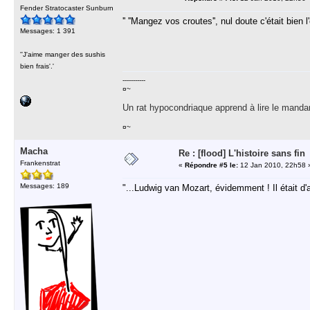
Fender Stratocaster Sunburn
'' ''Mangez vos croutes'', nul doute c'était bien l'
Messages: 1 391
''J'aime manger des sushis
bien frais'.'
-----------
¤~
Un rat hypocondriaque apprend à lire le manda
¤~
Macha
Re : [flood] L'histoire sans fin
Frankenstrat
«
Répondre #5 le:
12 Jan 2010, 22h58 
Messages: 189
"...Ludwig van Mozart, évidemment ! Il était d'ai