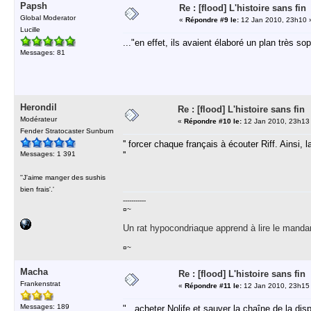
Papsh
Re : [flood] L'histoire sans fin
Global Moderator
«
Répondre #9 le:
12 Jan 2010, 23h10 
Lucille
..."en effet, ils avaient élaboré un plan très so
Messages: 81
Herondil
Re : [flood] L'histoire sans fin
Modérateur
«
Répondre #10 le:
12 Jan 2010, 23h13
Fender Stratocaster Sunburn
'' forcer chaque français à écouter Riff. Ainsi, l
Messages: 1 391
''
''J'aime manger des sushis
bien frais'.'
-----------
¤~
Un rat hypocondriaque apprend à lire le manda
¤~
Macha
Re : [flood] L'histoire sans fin
Frankenstrat
«
Répondre #11 le:
12 Jan 2010, 23h15
Messages: 189
"...acheter Nolife et sauver la chaîne de la di