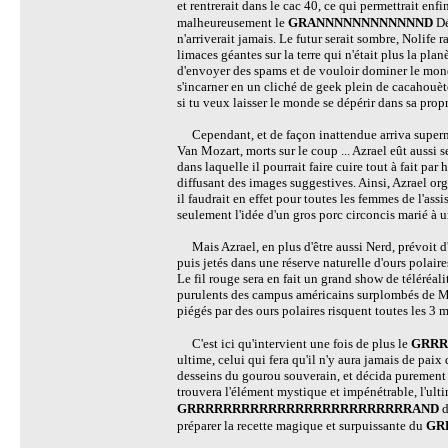
et rentrerait dans le cac 40, ce qui permettrait enf
malheureusement le
GRANNNNNNNNNNNND
Dé
n'arriverait jamais. Le futur serait sombre, Nolife
limaces géantes sur la terre qui n'était plus la planè
d'envoyer des spams et de vouloir dominer le mond
s'incarner en un cliché de geek plein de cacahouète
si tu veux laisser le monde se dépérir dans sa prop
Cependant, et de façon inattendue arriva superma
Van Mozart, morts sur le coup ... Azrael eût aussi 
dans laquelle il pourrait faire cuire tout à fait pa
diffusant des images suggestives. Ainsi, Azrael orga
il faudrait en effet pour toutes les femmes de l'a
seulement l'idée d'un gros porc circoncis marié à
Mais Azrael, en plus d'être aussi Nerd, prévoit d'o
puis jetés dans une réserve naturelle d'ours polaire
Le fil rouge sera en fait un grand show de téléréal
purulents des campus américains surplombés de Mcdo
piégés par des ours polaires risquent toutes les 3 
C'est ici qu'intervient une fois de plus le
GRRR
ultime, celui qui fera qu'il n'y aura jamais de pai
desseins du gourou souverain, et décida purement e
trouvera l'élément mystique et impénétrable, l'ult
GRRRRRRRRRRRRRRRRRRRRRRRRRAND
d
préparer la recette magique et surpuissante du
GR