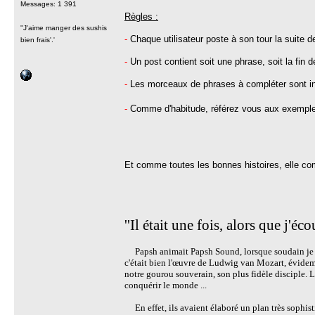
Messages: 1 391
Règles :
''J'aime manger des sushis
-
Chaque utilisateur poste à son tour la suite de 
bien frais'.'
-
Un post contient soit une phrase, soit la fin d
-
Les morceaux de phrases à compléter sont indiq
-
Comme d'habitude, référez vous aux exemp
Et comme toutes les bonnes histoires, elle co
''Il était une fois, alors que j'écou
Papsh animait Papsh Sound, lorsque soudain je re
c'était bien l'œuvre de Ludwig van Mozart, évidemm
notre gourou souverain, son plus fidèle disciple. Le
conquérir le monde ...
En effet, ils avaient élaboré un plan très sophistiq