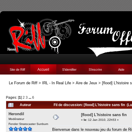
News:
Accueil
Site de Riff
S'identifier
S'inscrire
Aide
Le Forum de Riff
>
IRL - In Real Life
>
Aire de Jeux
>
[flood] L'histoire 
Pages: [
1
]
2
3
...
6
Auteur
Fil de discussion: [flood] L'histoire sans fin (L
Herondil
[flood] L'histoire sans fin
Modérateur
«
le:
12 Jan 2010, 22h53 »
Fender Stratocaster Sunburn
Bienvenue dans le nouveau jeu du forum de Rif