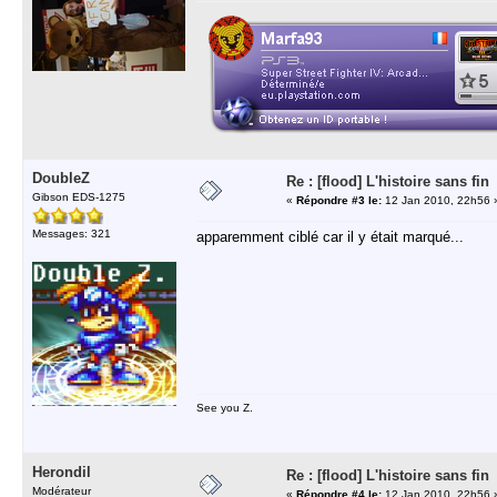
DoubleZ
Re : [flood] L'histoire sans fin
Gibson EDS-1275
«
Répondre #3 le:
12 Jan 2010, 22h56 
Messages: 321
apparemment ciblé car il y était marqué...
See you Z.
Herondil
Re : [flood] L'histoire sans fin
Modérateur
«
Répondre #4 le:
12 Jan 2010, 22h56 