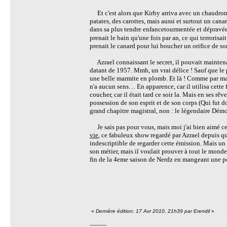
Et c'est alors que Kirby arriva avec un chaudron p
patates, des carottes, mais aussi et surtout un ca
dans sa plus tendre enfancetourmentée et dépravée,
prenait le bain qu'une fois par an, ce qui terrorisait
prenait le canard pour lui boucher un orifice de son
Azrael connaissant le secret, il pouvait maintenant
datant de 1957. Mmh, un vrai délice ! Sauf que le pl
une belle marmite en plomb. Et là ! Comme par mag
n'a aucun sens… En apparence, car il utilisa cette f
coucher, car il était tard ce soir la. Mais en ses rêv
possession de son esprit et de son corps (Qui fut 
grand chapitre magistral, non : le légendaire Démo
Je sais pas pour vous, mais moi j'ai bien aimé cett
vie
, ce fabuleux show regardé par Azrael depuis qu'
indescriptible de regarder cette émission. Mais un a
son métier, mais il voulait prouver à tout le monde 
fin de la 4eme saison de Nerdz en mangeant une p
«
Dernière édition: 17 Avr 2010, 21h39 par Erendil
»
-----------