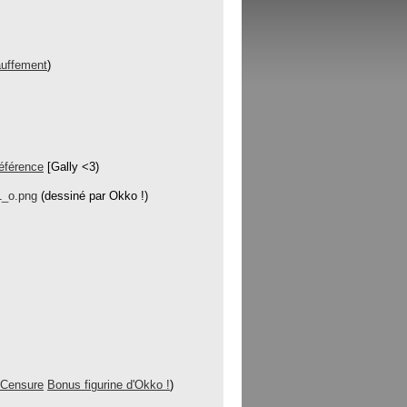
uffement
)
référence
[Gally <3)
1_o.png
(dessiné par Okko !)
 Censure
Bonus figurine d'Okko !
)