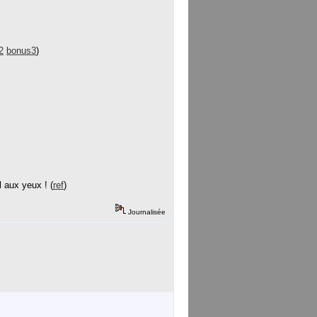
2
bonus3
)
 aux yeux ! (
ref
)
Journalisée