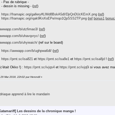
 - Pas de rubrique -
 - dessin is missing - (
ref
)
:
https://framapic.org/gallery#LIMd8BskA5dI/DjrQnDUcKEmX.png
(
ref
)
:
https://framapic.org/rqak9KnXoEPe/mqo1QpSSS2TP.png
(
ref
bonus1
bonus
/awwapp.com/b/utzfimao3/
(
ref
)
//awwapp.com/b/uhavqxryc/
(
ref
)
/awwapp.com/b/uhyieaich/
(ref sur le board)
:
https://awwapp.com/b/ughpwa6dl/
(
ref
)
:
https://prnt.sc/isa821
et
https://prnt.sc/isa8e1
et
https://prnt.sc/isa8jd
! (
ref
)
c'était Okko !) :
https://prnt.sc/ivjqs4
et
https://prnt.sc/ivjq0i
si vous avez mal
: 29 Mar 2018, 22h32 par Herondil
»
riaque apprend à lire le mandarin
[Katamariff] Les dessins de la chronique manga !