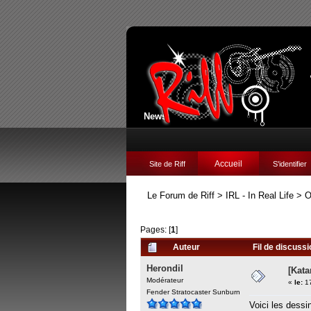
News:
Accueil
Site de Riff
S'identifier
Le Forum de Riff
>
IRL - In Real Life
>
O
Pages: [
1
]
Auteur
Fil de discuss
Herondil
[Kata
Modérateur
«
le:
17
Fender Stratocaster Sunburn
Voici les dessi