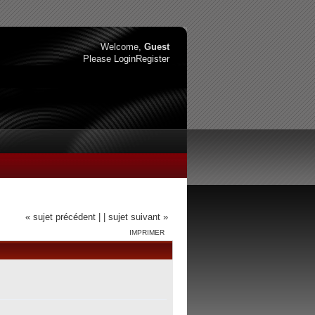
Welcome,
Guest
Please
Login
Register
« sujet précédent |
| sujet suivant »
IMPRIMER