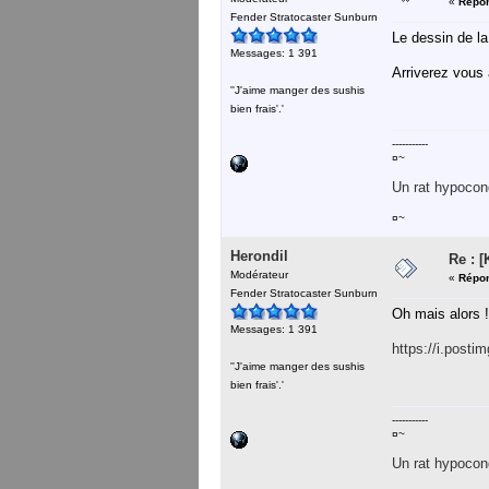
«
Répon
Fender Stratocaster Sunburn
Le dessin de la
Messages: 1 391
Arriverez vous 
''J'aime manger des sushis
bien frais'.'
-----------
¤~
Un rat hypocond
¤~
Herondil
Re : 
Modérateur
«
Répon
Fender Stratocaster Sunburn
Oh mais alors !
Messages: 1 391
https://i.pos
''J'aime manger des sushis
bien frais'.'
-----------
¤~
Un rat hypocond