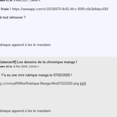
dre #1 le:
4 Août 2017, 19h06 »
 finale !
https://awwapp.com/s/19156970-9c82-4fcc-85f8-c6b3d4dac430/
à tout retrouver ?
riaque apprend à lire le mandarin
[Katamariff] Les dessins de la chronique manga !
dre #2 le:
9 Fév 2020, 21h10 »
 Y'a eu une mini rubrique manga le 07/02/2020 !
timg.cc/vmxpRNRw/Rubrique-Manga-Mini07022020.png
(
ref
)
riaque apprend à lire le mandarin