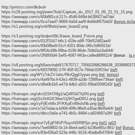
:
http://prntscr.com/dkdxsk
:
https://s29.postimg.org/jiewm7kdz/Capture_du_2017_01_06_22_51_15.png
:
https://awwapp.com/s/60b881cd-217c-4546-849d-b639927ad7de/
:
https://awwapp.com/s/0ca7aad7-9069-4a0d-aaf9-9e66df875dd3/
(
bonus écha
:
https://s1.postimg.org/snkf9hdvj/aww_board2.png
:
https://s3.postimg.org/dsdpm09c3/aww_board_Poivre.png
:
https://awwapp.com/s/012f3167-b6c1-419e-a9ff-70bf52482ae4/
:
https://awwapp.com/s/f0b08be9-01cf-4201-80dc-0f6c5df6551b/
:
https://awwapp.com/s/8f54c68b-89ba-4106-96de-7b9d3a16a044/
:
https://awwapp.com/s/2f6850d4-3a45-4587-943a-ca9ed88f8114/
(bonus :
la 
:
https://s8.postimg.org/b5wovhab9/17670717_705602896286638_203989037
:
https://awwapp.com/s/68378092-27ff-45ff-817e-766dc02ff23e/
(
ref
)
:
https://framapic.org/WYj7nkZVJahc/RkrQggfJypao.png
(
ref
,
bonus
)
:
https://awwapp.com/s/4a497bc4-63e1-4839-a2db-72895ee734ae/
(
ref
)
:
https://awwapp.com/s/d9a0b1b5-a47d-4db2-a501-f08a0309f2d3/
(
ref
)
:
https://framapic.org/ukn32SH7I8g1/aQ4R3d7XjIfN.png
(
ref
)
:
https://framapic.org/jSsSt4GfCMwr/Uj3H7gwDlI5J.png
(
ref
)
:
https://framapic.org/xyFjlEnh8vJF/KKpEnWislsNb.png
(
ref
)
:
https://awwapp.com/s/1d7edaca-b069-40fb-98e9-a35ac9b05e64/
(
ref
)
:
https://awwapp.com/s/dbcc0a6e-a741-4b5c-8484-ca924897a3ff/
(
ref
)
:
https://framapic.org/mxt7yEgF5KtP/5uyxNSR8fSjx.png
(
ref1
ref2
)
:
https://awwapp.com/s/7ee69802-0c14-4bed-ae62-b236e891c981/
(
ref
Bonus
:
https://awwapp.com/s/83e436a0-523e-448c-9216-4fadbd547064/
(
ref
)