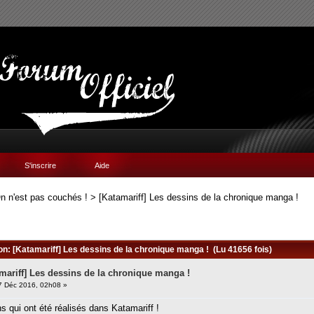
S'inscrire
Aide
n n'est pas couchés !
>
[Katamariff] Les dessins de la chronique manga !
ion: [Katamariff] Les dessins de la chronique manga ! (Lu 41656 fois)
mariff] Les dessins de la chronique manga !
 Déc 2016, 02h08 »
ns qui ont été réalisés dans Katamariff !